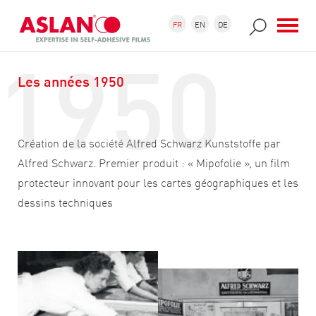
Aller au contenu principal
Formulaire de recherche
Recherche
FR
EN
DE
1950
Les années 1950
Création de la société Alfred Schwarz Kunststoffe par
Alfred Schwarz. Premier produit : « Mipofolie », un film
protecteur innovant pour les cartes géographiques et les
dessins techniques