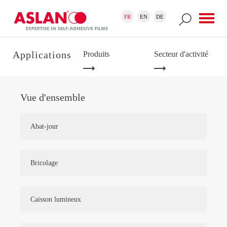
Aller au contenu principal
Formulaire de recherche
Recherche
FR
EN
DE
Applications
Produits
Secteur d'activité
Vue d'ensemble
Abat-jour
Bricolage
Caisson lumineux