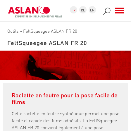
Aller au contenu principal
Formulaire de recherche
Recherche
FR
DE
EN
Outils
» FeltSqueegee ASLAN FR 20
FeltSqueegee ASLAN FR 20
Raclette en feutre pour la pose facile de
films
Cette raclette en feutre synthétique permet une pose
facile et rapide des films adhésifs. La FeltSqueegee
ASLAN FR 20 convient également à une pose