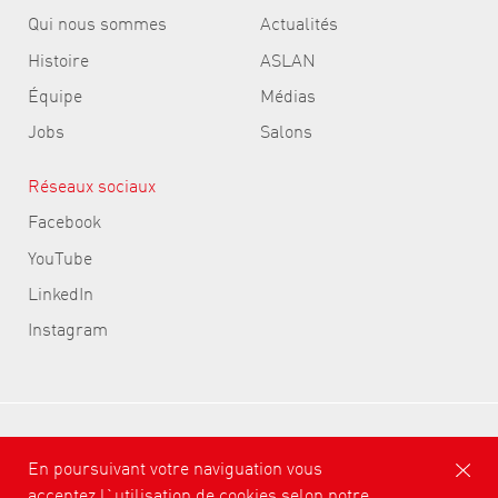
Qui nous sommes
Actualités
Histoire
ASLAN
Équipe
Médias
Jobs
Salons
Réseaux sociaux
Facebook
YouTube
LinkedIn
Instagram
ASLAN Selbstklebefolien GmbH
En poursuivant votre naviguation vous
acceptez l`utilisation de cookies selon notre