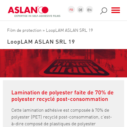
Aller au contenu principal
Formulaire de recherche
Recherche
FR
DE
EN
Film de protection
» LoopLAM ASLAN SRL 19
LoopLAM ASLAN SRL 19
Lamination de polyester faite de 70% de
polyester recyclé post-consommation
Cette lamination adhésive est composée à 70% de
polyester (PET) recyclé post-consommation, c’est-
à-dire composé de plastiques de polyester