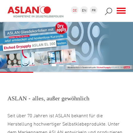
Direkt zum Inhalt
Suchformular
Suche
DE
EN
FR
ASLAN
-
alles, außer gewöhnlich
Seit über 70 Jahren ist ASLAN bekannt für die
Herstellung hochwertiger Selbstklebeprodukte. Unter
dem Markennamen ASLAN entwickeln und produzieren