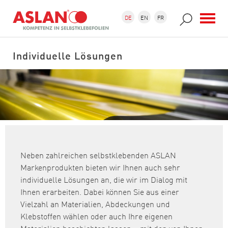
Direkt zum Inhalt
Suchformular
Suche
DE
EN
FR
Individuelle Lösungen
Neben zahlreichen selbstklebenden ASLAN
Markenprodukten bieten wir Ihnen auch sehr
individuelle Lösungen an, die wir im Dialog mit
Ihnen erarbeiten. Dabei können Sie aus einer
Vielzahl an Materialien, Abdeckungen und
Klebstoffen wählen oder auch Ihre eigenen
Materialien beschichten lassen – mit den von Ihnen