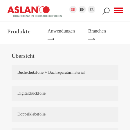
Direkt zum Inhalt
Suchformular
Suche
DE
EN
FR
Produkte
Anwendungen
Branchen
Übersicht
Buchschutzfolie + Buchreparaturmaterial
Digitaldruckfolie
Doppelklebefolie