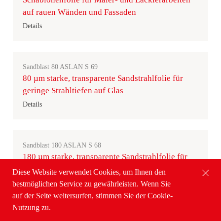
auf rauen Wänden und Fassaden
Details
Sandblast 80 ASLAN S 69
80 µm starke, transparente Sandstrahlfolie für
geringe Strahltiefen auf Glas
Details
Sandblast 180 ASLAN S 68
180 µm starke, transparente Sandstrahlfolie für
Anstrahl-arbeiten & mittlere Strahltiefen
Diese Website verwendet Cookies, um Ihnen den
Details
bestmöglichen Service zu gewährleisten. Wenn Sie
auf der Seite weitersurfen, stimmen Sie der Cookie-
Nutzung zu.