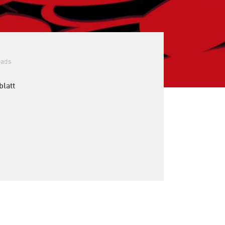
oads
blatt