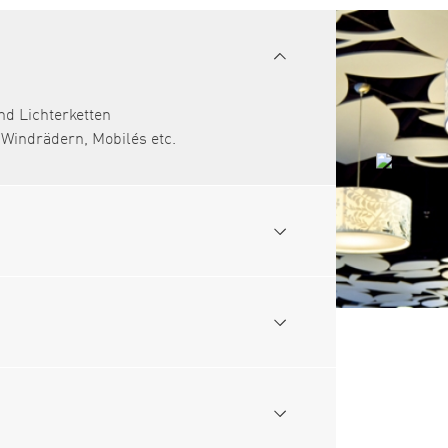
d Lichterketten
 Windrädern, Mobilés etc.