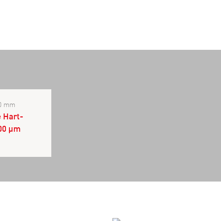
30 mm
 Hart-
300 µm