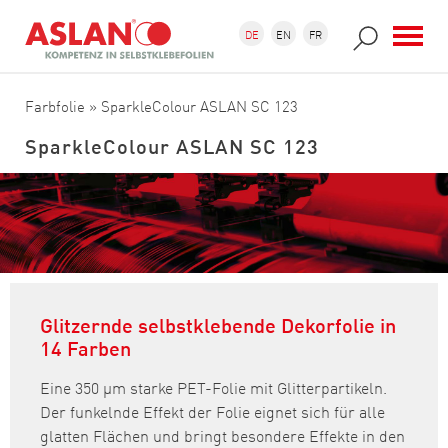
Direkt zum Inhalt
Suchformular
Suche
DE
EN
FR
Farbfolie
» SparkleColour ASLAN SC 123
SparkleColour ASLAN SC 123
Glitzernde selbstklebende Dekorfolie in
14 Farben
Eine 350 µm starke PET-Folie mit Glitterpartikeln.
Der funkelnde Effekt der Folie eignet sich für alle
glatten Flächen und bringt besondere Effekte in den