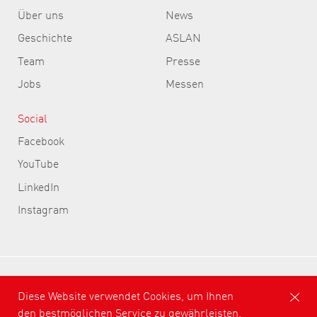
Über uns
News
Geschichte
ASLAN
Team
Presse
Jobs
Messen
Social
Facebook
YouTube
LinkedIn
Instagram
ASLAN Selbstklebefolien GmbH
Diese Website verwendet Cookies, um Ihnen
den bestmöglichen Service zu gewährleisten.