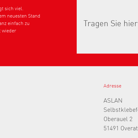
 sich viel.
dem neuesten Stand
nz einfach zu
t wieder
Adresse
ASLAN
Selbstklebe
Oberauel 2
51491 Overa