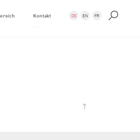
ereich
Kontakt
DE
EN
FR
Anfrage
Anfahrt
PlotAtelier Shops