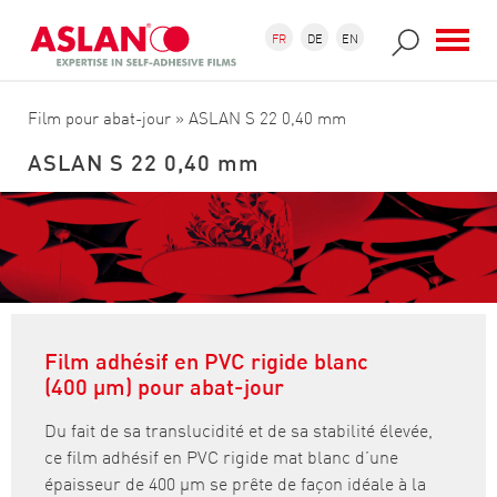
Aller au contenu principal
Formulaire de recherche
Recherche
FR
DE
EN
Film pour abat-jour
» ASLAN S 22 0,40 mm
ASLAN S 22 0,40 mm
Film adhésif en PVC rigide blanc
(400 µm) pour abat-jour
Du fait de sa translucidité et de sa stabilité élevée,
ce film adhésif en PVC rigide mat blanc d’une
épaisseur de 400 µm se prête de façon idéale à la