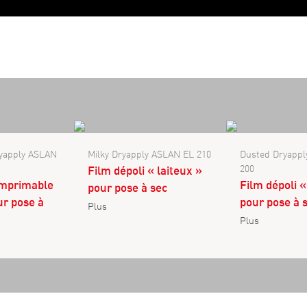
ryapply ASLAN
Milky Dryapply ASLAN EL 210
Dusted Dryapp
200
Film dépoli « laiteux »
imprimable
Film dépoli 
pour pose à sec
ur pose à
pour pose à 
Plus
Plus