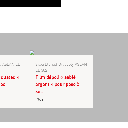
ly ASLAN EL
SilverEtched Dryapply ASLAN
EL 302
« dusted »
Film dépoli « sablé
sec
argent » pour pose à
sec
Plus