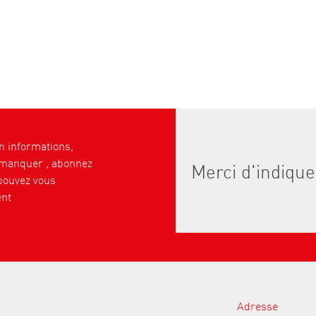
 informations,
 manquer , abonnez
pouvez vous
nt
Adresse