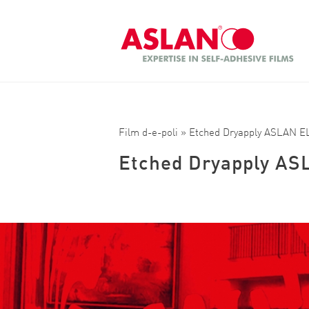
Aller au contenu principal
Recherche
Film d-e-poli
» Etched Dryapply ASLAN E
Etched Dryapply AS