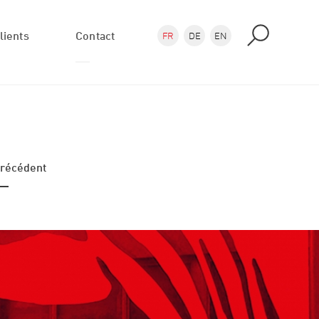
lients
Contact
FR
DE
EN
Demande
Où nous trouver
récédent