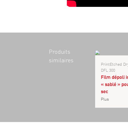
Produits
similaires
PrintEtched D
DFL 300
Film dépoli 
« sablé » po
sec
Plus