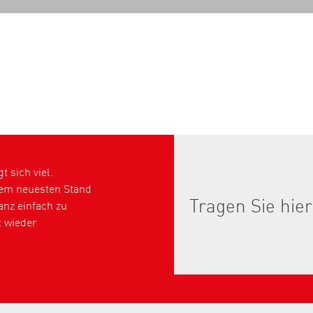
 sich viel.
dem neuesten Stand
nz einfach zu
t wieder