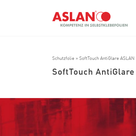
Direkt zum Inhalt
Suche
Schutzfolie
» SoftTouch AntiGlare ASLAN
SoftTouch AntiGlar