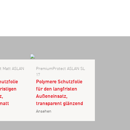
t Matt ASLAN
PremiumProtect ASLAN SL
17
utzfolie
Polymere Schutzfolie
ristigen
für den langfristen
z,
Außeneinsatz,
matt
transparent glänzend
Ansehen