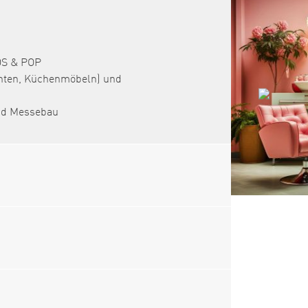
POS & POP
onten, Küchenmöbeln) und
und Messebau