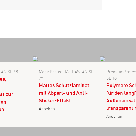
LAN SL 98
MagicProtect Matt ASLAN SL
PremiumProtec
99
SL 18
es,
Mattes Schutzlaminat
Polymere Sch
mit Abperl- und Anti-
für den langf
at zur
Sticker-Effekt
Außeneinsat
von
transparent 
en
Ansehen
Ansehen