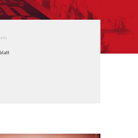
oads
blatt