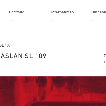
Portfolio
Unternehmen
Kundenb
Suchformular
Suche
Produkte
Über uns
Login
Anwendungen
Geschichte
 SL 109
Branchen
Team
e ASLAN SL 109
Z
Individuelle
Jobs
Lösungen
Aktuelles
Inspiration