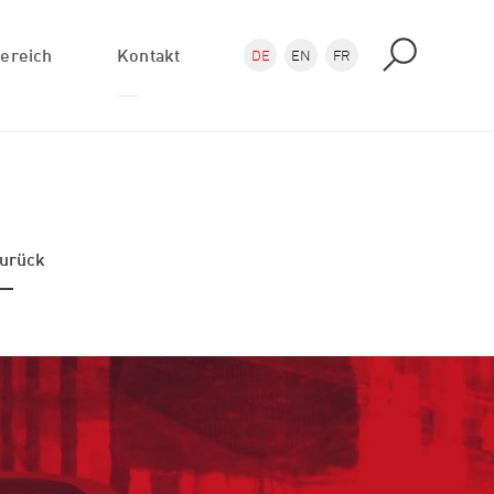
ereich
Kontakt
DE
EN
FR
Anfrage
Anfahrt
PlotAtelier Shops
urück