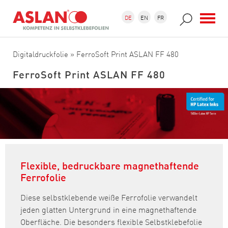
Direkt zum Inhalt
Suchformular
Suche
DE
EN
FR
Digitaldruckfolie
» FerroSoft Print ASLAN FF 480
FerroSoft Print ASLAN FF 480
Flexible, bedruckbare magnethaftende
Ferrofolie
Diese selbstklebende weiße Ferrofolie verwandelt
jeden glatten Untergrund in eine magnethaftende
Oberfläche. Die besonders flexible Selbstklebefolie