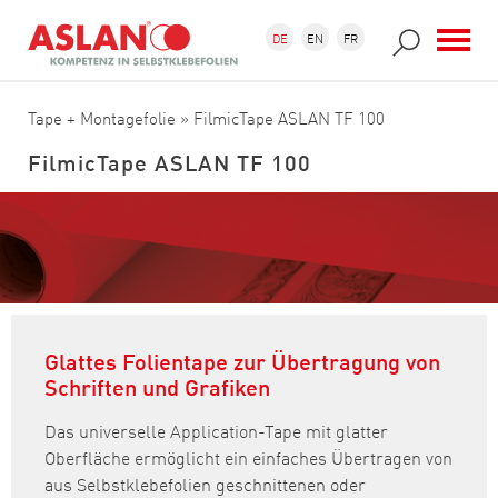
Direkt zum Inhalt
Suchformular
Suche
DE
EN
FR
Tape + Montagefolie
» FilmicTape ASLAN TF 100
FilmicTape ASLAN TF 100
Glattes Folientape zur Übertragung von
Schriften und Grafiken
Das universelle Application-Tape mit glatter
Oberfläche ermöglicht ein einfaches Übertragen von
aus Selbstklebefolien geschnittenen oder