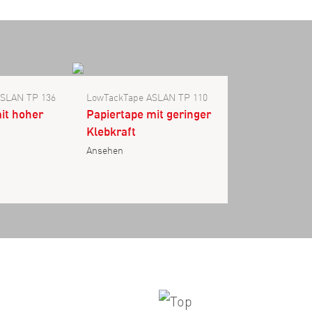
ASLAN TP 136
LowTackTape ASLAN TP 110
it hoher
Papiertape mit geringer
Klebkraft
Ansehen