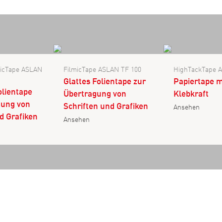
icTape ASLAN
FilmicTape ASLAN TF 100
HighTackTape 
Glattes Folientape zur
Papiertape m
olientape
Übertragung von
Klebkraft
gung von
Schriften und Grafiken
Ansehen
d Grafiken
Ansehen