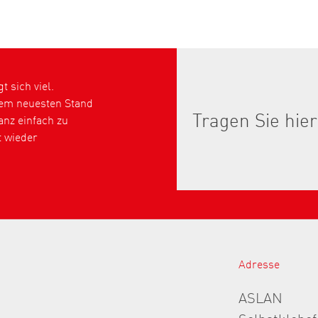
 sich viel.
dem neuesten Stand
nz einfach zu
t wieder
Adresse
ASLAN
Selbstklebe