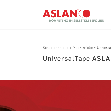
Direkt zum Inhalt
Suche
Schablonenfolie + Maskierfolie
» Univers
UniversalTape ASLA