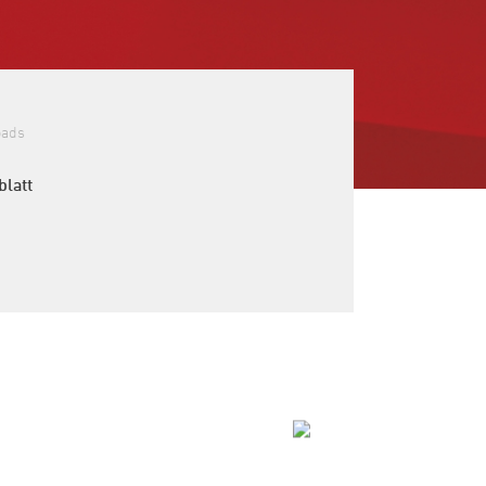
oads
blatt