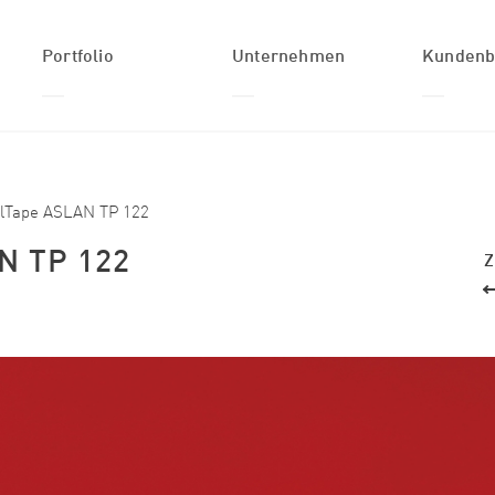
Portfolio
Unternehmen
Kundenb
Suchformular
Suche
Produkte
Über uns
Login
Anwendungen
Geschichte
alTape ASLAN TP 122
Branchen
Team
N TP 122
Z
Individuelle
Jobs
Lösungen
Aktuelles
Inspiration