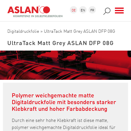
Direkt zum Inhalt
Suchformular
Suche
DE
EN
FR
Digitaldruckfolie
» UltraTack Matt Grey ASLAN DFP 08G
UltraTack Matt Grey ASLAN DFP 08G
Polymer weichgemachte matte
Digitaldruckfolie mit besonders starker
Klebkraft und hoher Farbabdeckung
Durch eine sehr hohe Klebkraft ist diese matte,
polymer weichgemachte Digitaldruckfolie ideal für