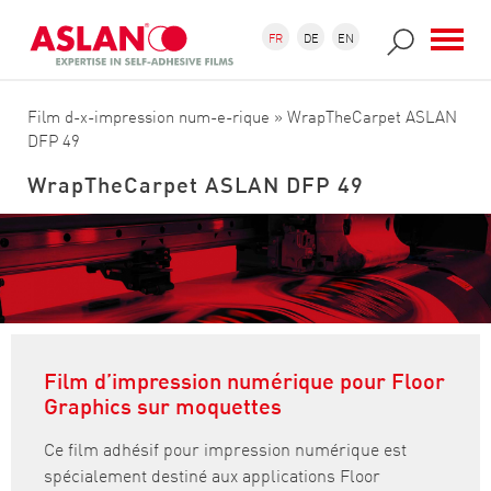
Aller au contenu principal
Formulaire de recherche
Recherche
FR
DE
EN
Film d-x-impression num-e-rique
» WrapTheCarpet ASLAN
DFP 49
WrapTheCarpet ASLAN DFP 49
Film d’impression numérique pour Floor
Graphics sur moquettes
Ce film adhésif pour impression numérique est
spécialement destiné aux applications Floor