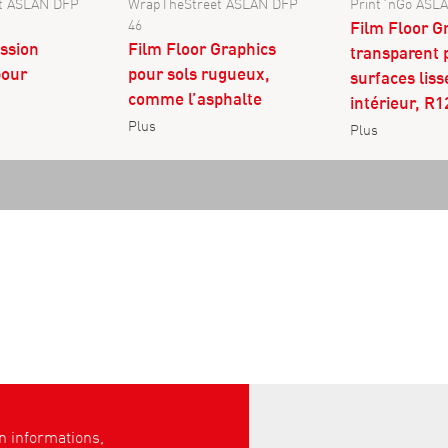
t ASLAN DFP
WrapTheStreet ASLAN DFP
Print´nGo ASL
46
Film Floor G
ession
Film Floor Graphics
transparent 
pour
pour sols rugueux,
surfaces liss
comme l’asphalte
intérieur, R1
Plus
Plus
 informations,