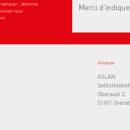
 manquer , abonnez
pouvez vous
nt
Adresse
ASLAN
Selbstklebe
Oberauel 2
51491 Overa