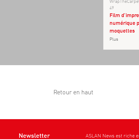
WrapTheCarpe
49
Film d’impr
numérique 
moquettes
Plus
Retour en haut
Newsletter
ASLAN News est riche en