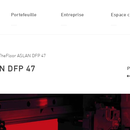
Portefeuille
Entreprise
Espace c
Formulaire de recherche
Recherche
Produits
Qui nous sommes
Login
Applications
Histoire
TheFloor ASLAN DFP 47
Secteurs
Équipe ASLAN
N DFP 47
P
Solutions
Actus
personnalisées
Inspiration