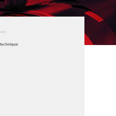
oads
 technique