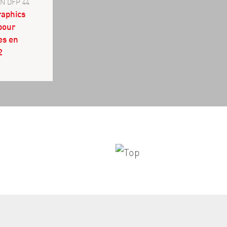
AN DFP 44
raphics
pour
es en
2