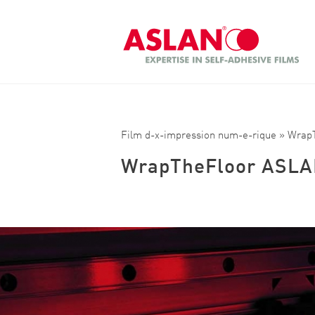
Aller au contenu principal
Recherche
Film d-x-impression num-e-rique
» Wrap
WrapTheFloor ASLA